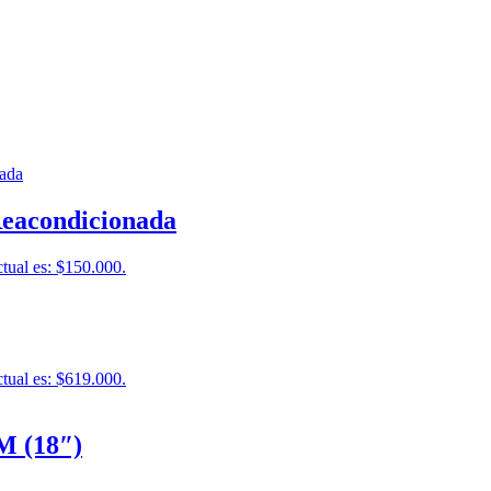
Reacondicionada
ctual es: $150.000.
ctual es: $619.000.
 M (18″)