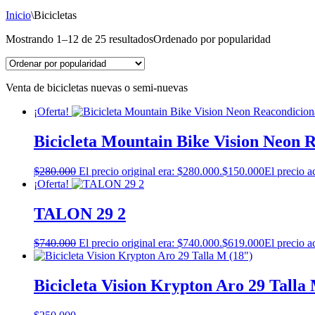
Inicio
\
Bicicletas
Mostrando 1–12 de 25 resultados
Ordenado por popularidad
Venta de bicicletas nuevas o semi-nuevas
¡Oferta!
Bicicleta Mountain Bike Vision Neon 
$
280.000
El precio original era: $280.000.
$
150.000
El precio a
¡Oferta!
TALON 29 2
$
740.000
El precio original era: $740.000.
$
619.000
El precio a
Bicicleta Vision Krypton Aro 29 Talla