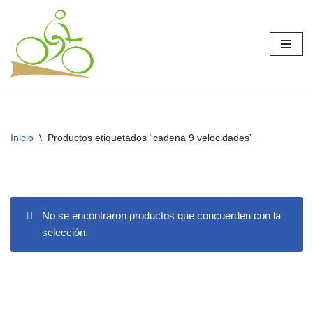
Saltar
al
contenido
Inicio
\
Productos etiquetados “cadena 9 velocidades”
No se encontraron productos que concuerden con la
selección.