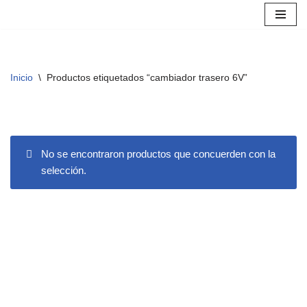
Saltar
al
contenido
Inicio
\
Productos etiquetados “cambiador trasero 6V”
No se encontraron productos que concuerden con la
selección.