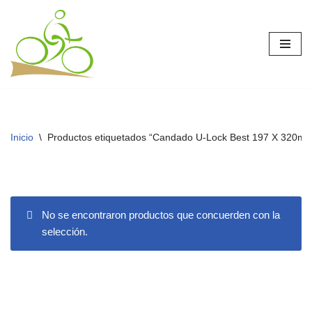
Saltar
al
contenido
Inicio
\
Productos etiquetados “Candado U-Lock Best 197 X 320m
No se encontraron productos que concuerden con la
selección.