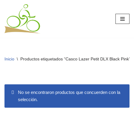
Saltar
al
contenido
Inicio
\
Productos etiquetados “Casco Lazer Petit DLX Black Pink”
No se encontraron productos que concuerden con la
selección.