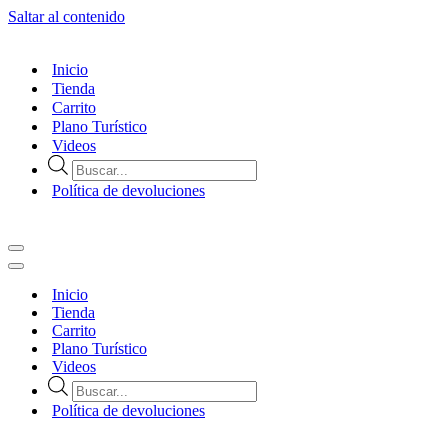
Saltar al contenido
Inicio
Tienda
Carrito
Plano Turístico
Videos
Búsqueda
de
Política de devoluciones
productos
Menú
de
Menú
navegación
de
Inicio
navegación
Tienda
Carrito
Plano Turístico
Videos
Búsqueda
de
Política de devoluciones
productos