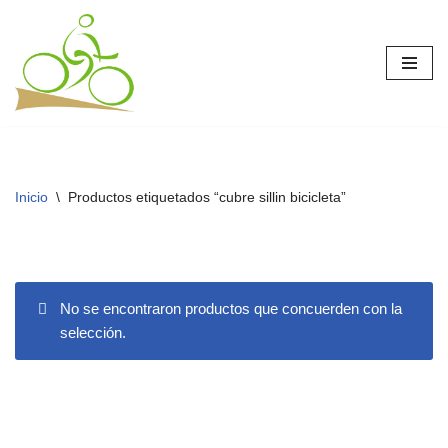
Saltar
al
contenido
Inicio
\
Productos etiquetados “cubre sillin bicicleta”
No se encontraron productos que concuerden con la
selección.