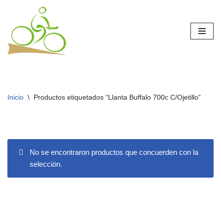
Saltar
al
contenido
Inicio
\
Productos etiquetados “Llanta Buffalo 700c C/Ojetillo”
No se encontraron productos que concuerden con la
selección.