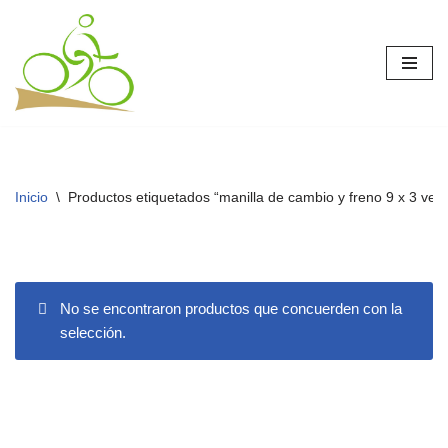
Saltar
al
contenido
Inicio
\
Productos etiquetados “manilla de cambio y freno 9 x 3 vel
No se encontraron productos que concuerden con la
selección.