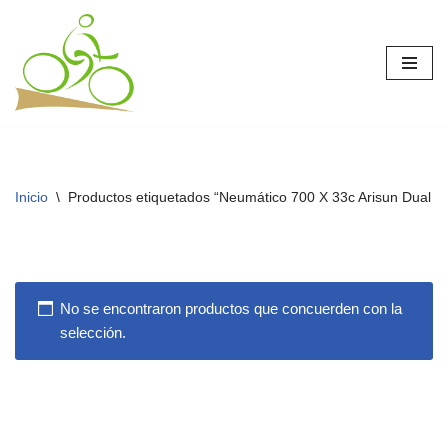
Saltar
al
contenido
Inicio
\
Productos etiquetados “Neumático 700 X 33c Arisun Dual Ac
No se encontraron productos que concuerden con la
selección.