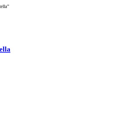
ella”
ella