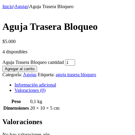
Inicio
\
Agujas
\
Aguja Trasera Bloqueo
Aguja Trasera Bloqueo
$
5.000
4 disponibles
Aguja Trasera Bloqueo cantidad
Agregar al carrito
Categoría:
Agujas
Etiqueta:
aguja trasera bloqueo
Información adicional
Valoraciones (0)
Peso
0,1 kg
Dimensiones
20 × 10 × 5 cm
Valoraciones
No hay valoraciones aún.