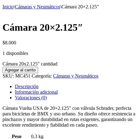
Inicio
\
Cámaras y Neumáticos
\
Cámara 20×2.125″
Cámara 20×2.125″
$
8.000
1 disponibles
Cámara 20x2.125" cantidad
Agregar al carrito
SKU:
MC451
Categoría:
Cámaras y Neumáticos
Descripción
Información adicional
Valoraciones (0)
Cámara Vuelta USA de 20×2.125″ con válvula Schrader, perfecta
para bicicletas de BMX y uso urbano. Su diseño ofrece resistencia a
pinchazos y mayor durabilidad en rutas exigentes, garantizando un
excelente rendimiento y fiabilidad en cada paseo.
Peso
0,3 kg