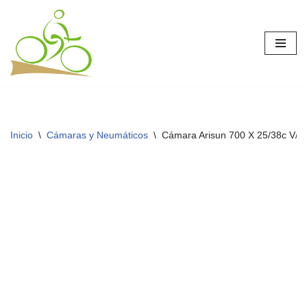
Saltar
al
contenido
Inicio
\
Cámaras y Neumáticos
\
Cámara Arisun 700 X 25/38c V/F