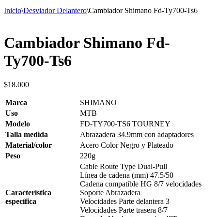
Inicio
\
Desviador Delantero
\
Cambiador Shimano Fd-Ty700-Ts6
Cambiador Shimano Fd-
Ty700-Ts6
$
18.000
Marca
SHIMANO
Uso
MTB
Modelo
FD-TY700-TS6 TOURNEY
Talla medida
Abrazadera 34.9mm con adaptadores
Material/color
Acero Color Negro y Plateado
Peso
220g
Cable Route Type Dual-Pull
Línea de cadena (mm) 47.5/50
Cadena compatible HG 8/7 velocidades
Característica
Soporte Abrazadera
específica
Velocidades Parte delantera 3
Velocidades Parte trasera 8/7