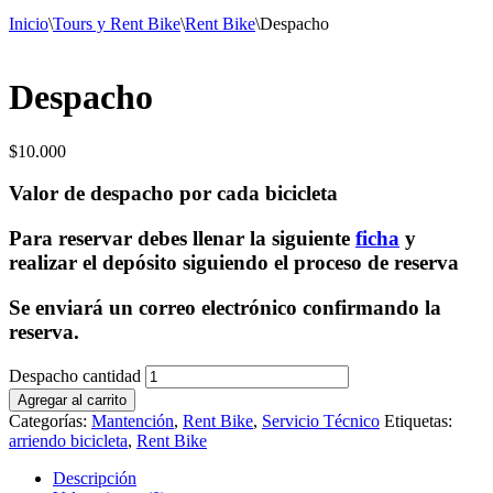
Inicio
\
Tours y Rent Bike
\
Rent Bike
\
Despacho
Despacho
$
10.000
Valor de despacho por cada bicicleta
Para reservar debes llenar la siguiente
ficha
y
realizar el depósito siguiendo el proceso de reserva
Se enviará un correo electrónico confirmando la
reserva.
Despacho cantidad
Agregar al carrito
Categorías:
Mantención
,
Rent Bike
,
Servicio Técnico
Etiquetas:
arriendo bicicleta
,
Rent Bike
Descripción