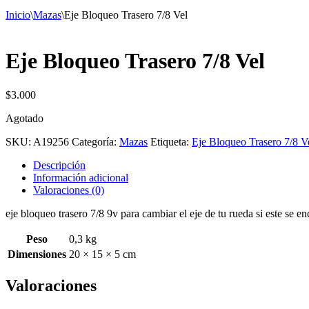
Inicio
\
Mazas
\
Eje Bloqueo Trasero 7/8 Vel
Eje Bloqueo Trasero 7/8 Vel
$
3.000
Agotado
SKU:
A19256
Categoría:
Mazas
Etiqueta:
Eje Bloqueo Trasero 7/8 V
Descripción
Información adicional
Valoraciones (0)
eje bloqueo trasero 7/8 9v para cambiar el eje de tu rueda si este se 
Peso
0,3 kg
Dimensiones
20 × 15 × 5 cm
Valoraciones