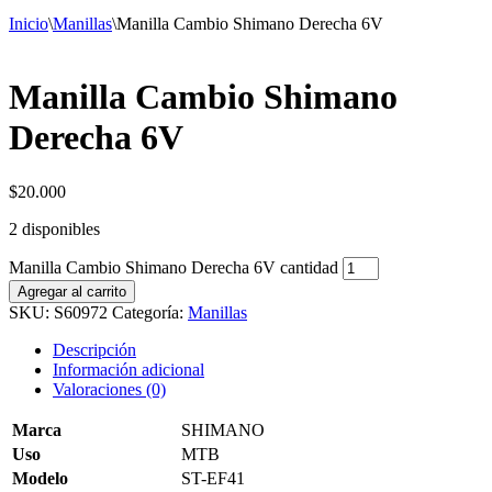
Inicio
\
Manillas
\
Manilla Cambio Shimano Derecha 6V
Manilla Cambio Shimano
Derecha 6V
$
20.000
2 disponibles
Manilla Cambio Shimano Derecha 6V cantidad
Agregar al carrito
SKU:
S60972
Categoría:
Manillas
Descripción
Información adicional
Valoraciones (0)
Marca
SHIMANO
Uso
MTB
Modelo
ST-EF41