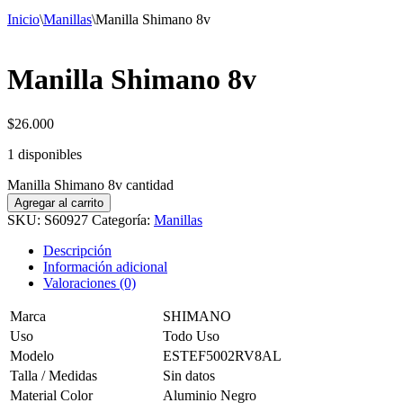
Inicio
\
Manillas
\
Manilla Shimano 8v
Manilla Shimano 8v
$
26.000
1 disponibles
Manilla Shimano 8v cantidad
Agregar al carrito
SKU:
S60927
Categoría:
Manillas
Descripción
Información adicional
Valoraciones (0)
Marca
SHIMANO
Uso
Todo Uso
Modelo
ESTEF5002RV8AL
Talla / Medidas
Sin datos
Material Color
Aluminio Negro