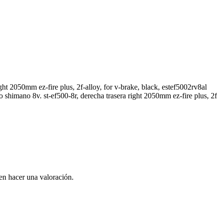
right 2050mm ez-fire plus, 2f-alloy, for v-brake, black, estef5002rv8al
himano 8v. st-ef500-8r, derecha trasera right 2050mm ez-fire plus, 2f-
en hacer una valoración.