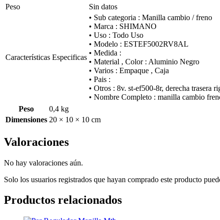
Peso
Sin datos
• Sub categoria : Manilla cambio / freno
• Marca : SHIMANO
• Uso : Todo Uso
• Modelo : ESTEF5002RV8AL
• Medida :
Características Especificas
• Material , Color : Aluminio Negro
• Varios : Empaque , Caja
• Pais :
• Otros : 8v. st-ef500-8r, derecha trasera 
• Nombre Completo : manilla cambio freno s
Peso
0,4 kg
Dimensiones
20 × 10 × 10 cm
Valoraciones
No hay valoraciones aún.
Solo los usuarios registrados que hayan comprado este producto pued
Productos relacionados