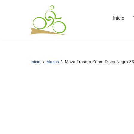
Saltar
Inicio
al
contenido
Inicio
\
Mazas
\
Maza Trasera Zoom Disco Negra 3