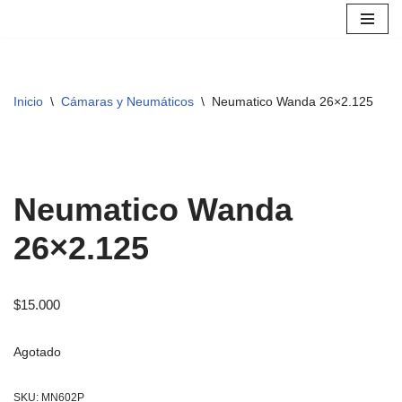
Saltar
al
contenido
Inicio
\
Cámaras y Neumáticos
\
Neumatico Wanda 26×2.125
Neumatico Wanda
26×2.125
$
15.000
Agotado
SKU:
MN602P