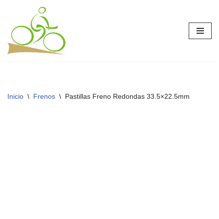
Saltar
al
contenido
Inicio
\
Frenos
\
Pastillas Freno Redondas 33.5×22.5mm