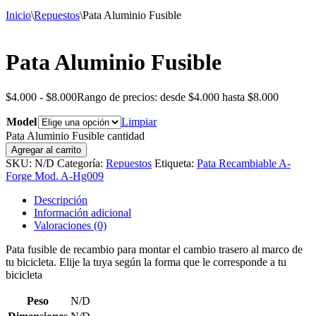
Inicio
\
Repuestos
\
Pata Aluminio Fusible
Pata Aluminio Fusible
$
4.000
-
$
8.000
Rango de precios: desde $4.000 hasta $8.000
Model
Limpiar
Pata Aluminio Fusible cantidad
Agregar al carrito
SKU:
N/D
Categoría:
Repuestos
Etiqueta:
Pata Recambiable A-
Forge Mod. A-Hg009
Descripción
Información adicional
Valoraciones (0)
Pata fusible de recambio para montar el cambio trasero al marco de
tu bicicleta. Elije la tuya según la forma que le corresponde a tu
bicicleta
Peso
N/D