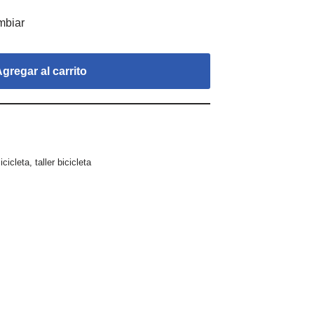
mbiar
gregar al carrito
cicleta
,
taller bicicleta