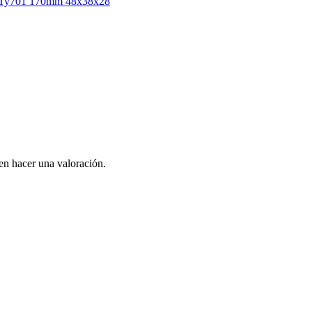
-Ty701 170mm 48x38x28
en hacer una valoración.