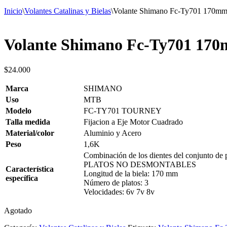
Inicio
\
Volantes Catalinas y Bielas
\
Volante Shimano Fc-Ty701 170m
Volante Shimano Fc-Ty701 17
$
24.000
Marca
SHIMANO
Uso
MTB
Modelo
FC-TY701 TOURNEY
Talla medida
Fijacion a Eje Motor Cuadrado
Material/color
Aluminio y Acero
Peso
1,6K
Combinación de los dientes del conjunto de p
PLATOS NO DESMONTABLES
Característica
Longitud de la biela: 170 mm
específica
Número de platos: 3
Velocidades: 6v 7v 8v
Agotado