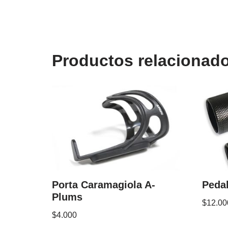
Productos relacionad
Porta Caramagiola A-
Peda
Plums
$
12.00
$
4.000