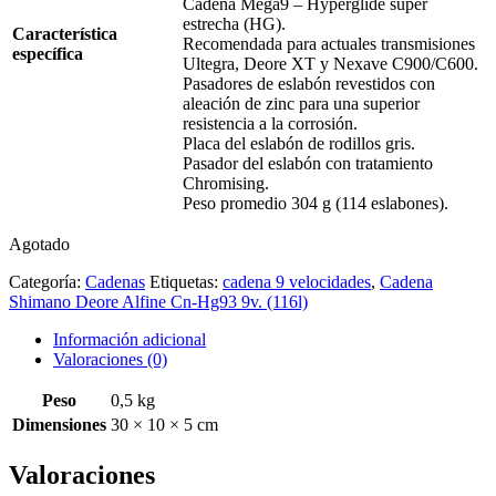
Cadena Mega9 – Hyperglide super
estrecha (HG).
Característica
Recomendada para actuales transmisiones
específica
Ultegra, Deore XT y Nexave C900/C600.
Pasadores de eslabón revestidos con
aleación de zinc para una superior
resistencia a la corrosión.
Placa del eslabón de rodillos gris.
Pasador del eslabón con tratamiento
Chromising.
Peso promedio 304 g (114 eslabones).
Agotado
Categoría:
Cadenas
Etiquetas:
cadena 9 velocidades
,
Cadena
Shimano Deore Alfine Cn-Hg93 9v. (116l)
Información adicional
Valoraciones (0)
Peso
0,5 kg
Dimensiones
30 × 10 × 5 cm
Valoraciones