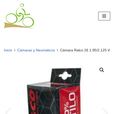
Saltar
al
contenido
Inicio
\
Cámaras y Neumáticos
\
Cámara Ralco 26 1.95/2.125 Válv