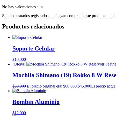
No hay valoraciones aún.
Solo los usuarios registrados que hayan comprado este producto pued
Productos relacionados
Soporte Celular
$
10.000
¡Oferta!
Mochila Shimano (19) Rokko 8 W Rese
$
60.000
El precio original era: $60.000.
$
45.000
El precio actua
Bombín Aluminio
$
12.000