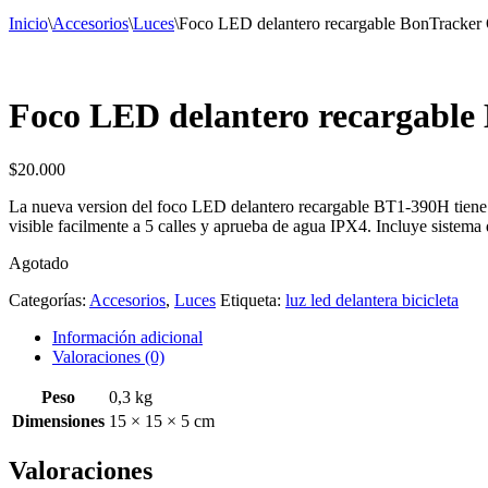
Inicio
\
Accesorios
\
Luces
\
Foco LED delantero recargable BonTracke
Foco LED delantero recargabl
$
20.000
La nueva version del foco LED delantero recargable BT1-390H tiene 
visible facilmente a 5 calles y aprueba de agua IPX4. Incluye sistem
Agotado
Categorías:
Accesorios
,
Luces
Etiqueta:
luz led delantera bicicleta
Información adicional
Valoraciones (0)
Peso
0,3 kg
Dimensiones
15 × 15 × 5 cm
Valoraciones