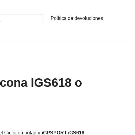
Política de devoluciones
icona IGS618 o
 el Ciclocomputador
iGPSPORT
iGS618