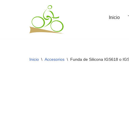
Saltar
Inicio
al
contenido
Inicio
\
Accesorios
\
Funda de Silicona IGS618 o IG