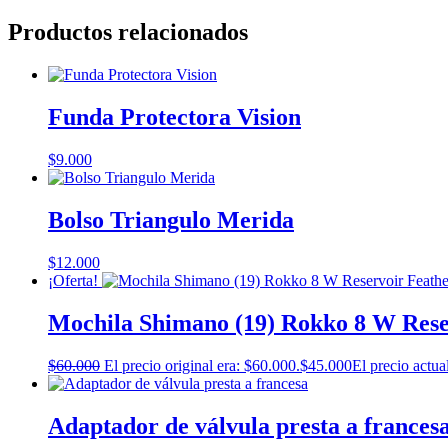
Productos relacionados
Funda Protectora Vision
$
9.000
Bolso Triangulo Merida
$
12.000
¡Oferta!
Mochila Shimano (19) Rokko 8 W Rese
$
60.000
El precio original era: $60.000.
$
45.000
El precio actua
Adaptador de válvula presta a frances