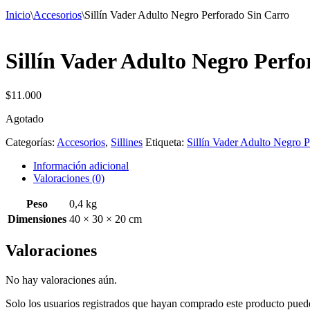
Inicio
\
Accesorios
\
Sillín Vader Adulto Negro Perforado Sin Carro
Sillín Vader Adulto Negro Perf
$
11.000
Agotado
Categorías:
Accesorios
,
Sillines
Etiqueta:
Sillín Vader Adulto Negro P
Información adicional
Valoraciones (0)
Peso
0,4 kg
Dimensiones
40 × 30 × 20 cm
Valoraciones
No hay valoraciones aún.
Solo los usuarios registrados que hayan comprado este producto pued