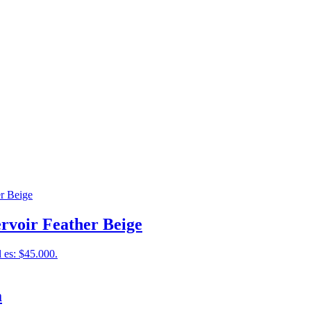
rvoir Feather Beige
l es: $45.000.
a